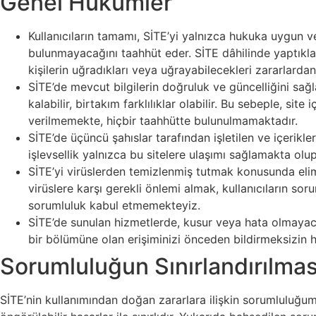
Genel Hükümler
Kullanıcıların tamamı, SİTE’yi yalnızca hukuka uygun ve
bulunmayacağını taahhüt eder. SİTE dâhilinde yaptıkları
kişilerin uğradıkları veya uğrayabilecekleri zararlard
SİTE’de mevcut bilgilerin doğruluk ve güncelliğini sağl
kalabilir, birtakım farklılıklar olabilir. Bu sebeple, site
verilmemekte, hiçbir taahhütte bulunulmamaktadır.
SİTE’de üçüncü şahıslar tarafından işletilen ve içerikl
işlevsellik yalnızca bu sitelere ulaşımı sağlamakta olup,
SİTE’yi virüslerden temizlenmiş tutmak konusunda elim
virüslere karşı gerekli önlemi almak, kullanıcıların s
sorumluluk kabul etmemekteyiz.
SİTE’de sunulan hizmetlerde, kusur veya hata olmayaca
bir bölümüne olan erişiminizi önceden bildirmeksizin h
Sorumluluğun Sınırlandırılmas
SİTE’nin kullanımından doğan zararlara ilişkin sorumluluğumu