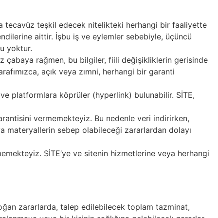
 tecavüz teşkil edecek nitelikteki herhangi bir faaliyette
dilerine aittir. İşbu iş ve eylemler sebebiyle, üçüncü
u yoktur.
abaya rağmen, bu bilgiler, fiili değişikliklerin gerisinde
li tarafımızca, açık veya zımni, herhangi bir garanti
ve platformlara köprüler (hyperlink) bulunabilir. SİTE,
antisini vermemekteyiz. Bu nedenle veri indirirken,
ya materyallerin sebep olabileceği zararlardan dolayı
memekteyiz. SİTE’ye ve sitenin hizmetlerine veya herhangi
doğan zararlarda, talep edilebilecek toplam tazminat,