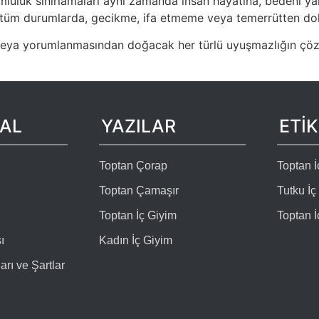
orumluluk sınırlamaları aynı zamanda insan hayatına, bedeni y
 tüm durumlarda, gecikme, ifa etmeme veya temerrütten do
ya yorumlanmasından doğacak her türlü uyuşmazlığın çözü
AL
YAZILAR
ETİ
Toptan Çorap
Toptan 
Toptan Çamaşır
Tutku İç
Toptan İç Giyim
Toptan İ
ı
Kadın İç Giyim
arı ve Şartlar
ı