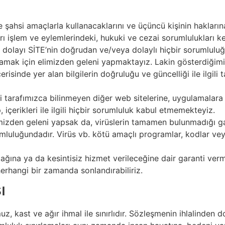
 şahsi amaçlarla kullanacaklarını ve üçüncü kişinin haklarına
 işlem ve eylemlerindeki, hukuki ve cezai sorumlulukları ken
an dolayı SİTE’nin doğrudan ve/veya dolaylı hiçbir sorumluluğ
amak için elimizden geleni yapmaktayız. Lakin gösterdiğimiz ç
 içerisinde yer alan bilgilerin doğruluğu ve güncelliği ile ilgi
eri tarafımızca bilinmeyen diğer web sitelerine, uygulamalara 
 içerikleri ile ilgili hiçbir sorumluluk kabul etmemekteyiz.
izden geleni yapsak da, virüslerin tamamen bulunmadığı gar
orumluluğundadır. Virüs vb. kötü amaçlı programlar, kodlar ve
ğına ya da kesintisiz hizmet verileceğine dair garanti ver
erhangi bir zamanda sonlandırabiliriz.
ı
z, kast ve ağır ihmal ile sınırlıdır. Sözleşmenin ihlalinden 