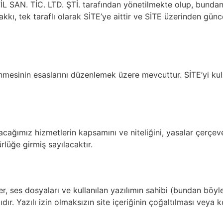
N. TİC. LTD. ŞTİ. tarafından yönetilmekte olup, bundan son
kkı, tek taraflı olarak SİTE’ye aittir ve SİTE üzerinden günc
şlenmesinin esaslarını düzenlemek üzere mevcuttur. SİTE’yi kull
ağımız hizmetlerin kapsamını ve niteliğini, yasalar çerçev
rlüğe girmiş sayılacaktır.
ler, ses dosyaları ve kullanılan yazılımın sahibi (bundan bö
ır. Yazılı izin olmaksızın site içeriğinin çoğaltılması veya 