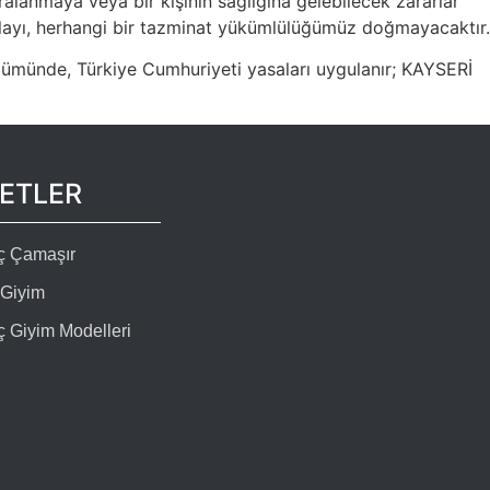
aralanmaya veya bir kişinin sağlığına gelebilecek zararlar
layı, herhangi bir tazminat yükümlülüğümüz doğmayacaktır.
münde, Türkiye Cumhuriyeti yasaları uygulanır; KAYSERİ
KETLER
İç Çamaşır
 Giyim
ç Giyim Modelleri