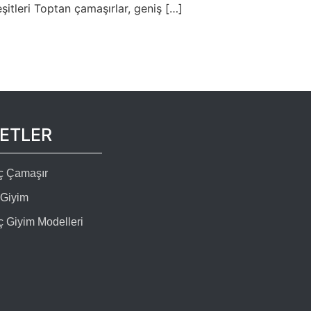
şitleri Toptan çamaşırlar, geniş […]
KETLER
İç Çamaşır
 Giyim
ç Giyim Modelleri